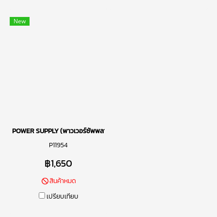
New
POWER SUPPLY (พาวเวอร์ซัพพลาย) CORSAIR RM750X 750W (80 PLUS 
P11954
฿1,650
สินค้าหมด
เปรียบเทียบ