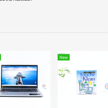
า
New