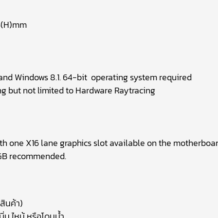
05(H)mm
nd Windows 8.1. 64-bit operating system required
ng but not limited to Hardware Raytracing
th one X16 lane graphics slot available on the motherboar
GB recommended.
สินค้า)
ิ่น ไหม้ หรือโดนน้ำ