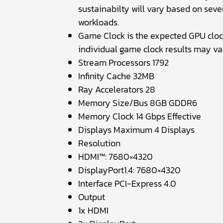
sustainabilty will vary based on sever
workloads.
Game Clock is the expected GPU clock
individual game clock results may va
Stream Processors 1792
Infinity Cache 32MB
Ray Accelerators 28
Memory Size/Bus 8GB GDDR6
Memory Clock 14 Gbps Effective
Displays Maximum 4 Displays
Resolution
HDMI™: 7680×4320
DisplayPort1.4: 7680×4320
Interface PCI-Express 4.0
Output
1x HDMI