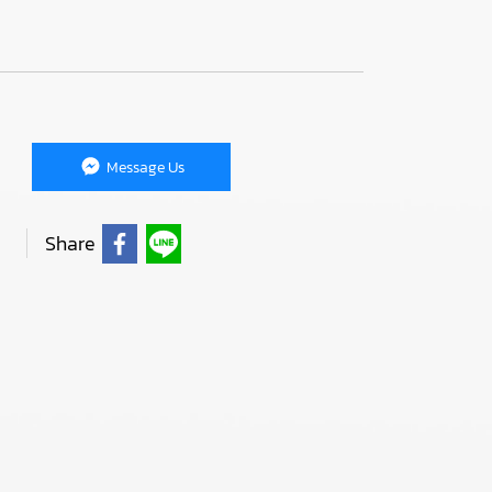
Message Us
Share