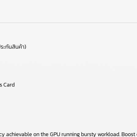
ระกันสินค้า)
s Card
 achievable on the GPU running bursty workload. Boost c