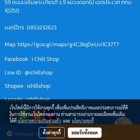
59 ถนนเฉลิมพระเกียรติ ร.9 แขวงดอกไม้ เขตประเวศ กทม
10250
เบอร์โทร
0853232623
Map:
https://goo.gl/maps/g4C2kqDeUvi1C37T7
Facebook :
i Chill Shop
Line ID :
@ichillshop
Shopee :
ichillshop
Lazada :
ichillshop
เว็บไซต์นี้มีการใช้งานคุกกี้ เพื่อเพิ่มประสิทธิภาพและประสบการณ์ที่ดี
ในการใช้งานเว็บไซต์ของท่าน ท่านสามารถอ่านรายละเอียดเพิ่มเติม
ได้ที่
นโยบายความเป็นส่วนตัว
และ
นโยบายคุกกี้
ตั้งค่าคุกกี้
ยอมรับทั้งหมด
Message Us
สั่งซื้อสินค้า
© Copyright 2021 All Rights Reserved.