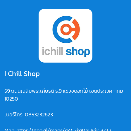
I Chill Shop
59 ถนนเฉลิมพระเกียรติ ร.9 แขวงดอกไม้ เขตประเวศ กทม
10250
เบอร์โทร
0853232623
Map:
https://goo.gl/maps/g4C2kqDeUvi1C37T7