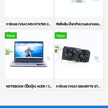
การ์ดจอ (VGA) MSI GTX760 2GB 2F GAMING OC P17695
ทัชชี่คลีน น้ำยาทำความสะอาดคอมพิวเตอร์ COMPUTER CLEANER TOUCHE KLEAN ปริมาณ 200 มล. (ของใหม่) P16531
New
New
NOTEBOOK (โน๊ตบุ๊ค) ACER / CPU RYZEN 7 5700U / จอ 15.6 FHD / RAM DDR4 16GB / SSD 512GB M.2 P14839
การ์ดจอ (VGA) GIGABYTE GTX1660 SUPER 6GB 2F OC P13505