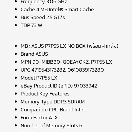
Frequency 3.06 GHz
Cache 4 MB Intel® Smart Cache
Bus Speed 2.5 GT/s
TDP 73 W
MB : ASUS P7P55 LX NO BOX (พร้อมฝาหลัง)
Brand ASUS
MPN 90-MIBB80-G0EAY0KZ, P7P55 LX
UPC 4719543173282, 0610839173280
Model P7P55 LX
eBay Product ID (ePID) 97033942
Product Key Features
Memory Type DDR3 SDRAM
Compatible CPU Brand Intel
Form Factor ATX
Number of Memory Slots 6