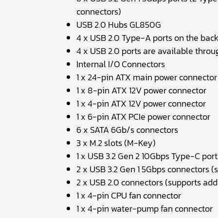
connectors)
USB 2.0 Hubs GL850G
4 x USB 2.0 Type-A ports on the bac
4 x USB 2.0 ports are available throu
Internal I/O Connectors
1 x 24-pin ATX main power connector
1 x 8-pin ATX 12V power connector
1 x 4-pin ATX 12V power connector
1 x 6-pin ATX PCIe power connector
6 x SATA 6Gb/s connectors
3 x M.2 slots (M-Key)
1 x USB 3.2 Gen 2 10Gbps Type-C port
2 x USB 3.2 Gen 1 5Gbps connectors (s
2 x USB 2.0 connectors (supports addi
1 x 4-pin CPU fan connector
1 x 4-pin water-pump fan connector