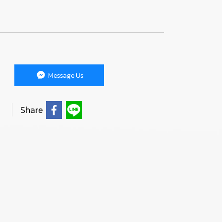
Message Us
Share