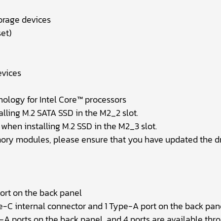
orage devices
et)
evices
ology for Intel Core™ processors
lling M.2 SATA SSD in the M2_2 slot.
when installing M.2 SSD in the M2_3 slot.
ry modules, please ensure that you have updated the dri
ort on the back panel
pe-C internal connector and 1 Type-A port on the back pan
-A ports on the back panel, and 4 ports are available thr