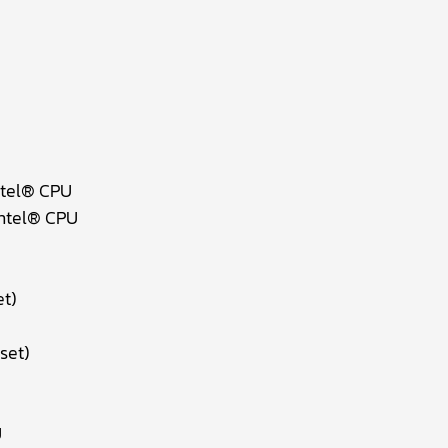
Intel® CPU
Intel® CPU
et)
set)
U