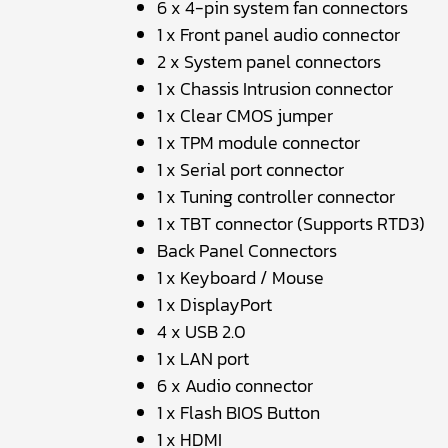
6 x 4-pin system fan connectors
1 x Front panel audio connector
2 x System panel connectors
1 x Chassis Intrusion connector
1 x Clear CMOS jumper
1 x TPM module connector
1 x Serial port connector
1 x Tuning controller connector
1 x TBT connector (Supports RTD3)
Back Panel Connectors
1 x Keyboard / Mouse
1 x DisplayPort
4 x USB 2.0
1 x LAN port
6 x Audio connector
1 x Flash BIOS Button
1 x HDMI