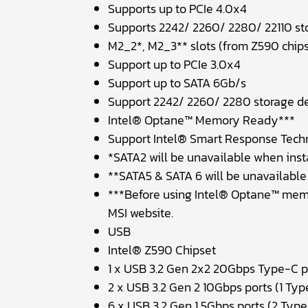
Supports up to PCIe 4.0x4
Supports 2242/ 2260/ 2280/ 22110 st
M2_2*, M2_3** slots (from Z590 chips
Support up to PCIe 3.0x4
Support up to SATA 6Gb/s
Support 2242/ 2260/ 2280 storage d
Intel® Optane™ Memory Ready***
Support Intel® Smart Response Techn
*SATA2 will be unavailable when insta
**SATA5 & SATA 6 will be unavailable 
***Before using Intel® Optane™ memo
MSI website.
USB
Intel® Z590 Chipset
1 x USB 3.2 Gen 2x2 20Gbps Type-C p
2 x USB 3.2 Gen 2 10Gbps ports (1 Ty
6 x USB 3.2 Gen 1 5Gbps ports (2 Type