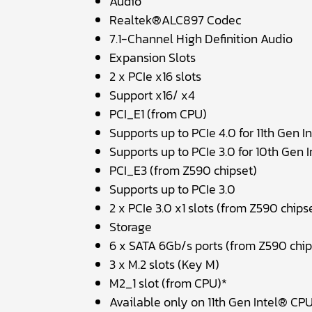
Audio
Realtek®ALC897 Codec
7.1-Channel High Definition Audio
Expansion Slots
2 x PCIe x16 slots
Support x16/ x4
PCI_E1 (from CPU)
Supports up to PCIe 4.0 for 11th Gen 
Supports up to PCIe 3.0 for 10th Gen 
PCI_E3 (from Z590 chipset)
Supports up to PCIe 3.0
2 x PCIe 3.0 x1 slots (from Z590 chips
Storage
6 x SATA 6Gb/s ports (from Z590 chip
3 x M.2 slots (Key M)
M2_1 slot (from CPU)*
Available only on 11th Gen Intel® CP