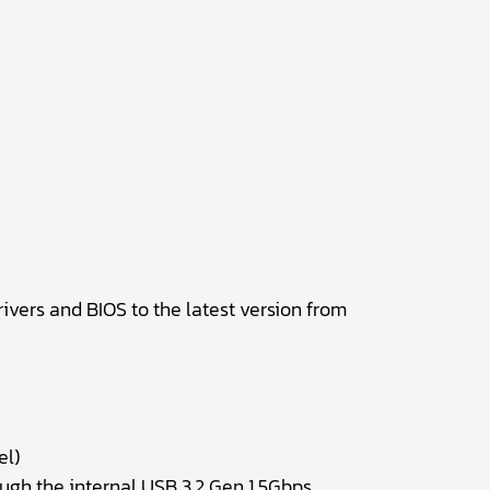
vers and BIOS to the latest version from
el)
ough the internal USB 3.2 Gen 1 5Gbps