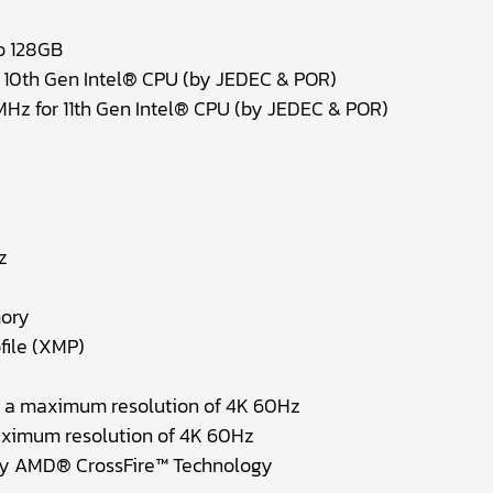
o 128GB
r 10th Gen Intel® CPU (by JEDEC & POR)
MHz for 11th Gen Intel® CPU (by JEDEC & POR)
z
z
mory
file (XMP)
ts a maximum resolution of 4K 60Hz
 maximum resolution of 4K 60Hz
ay AMD® CrossFire™ Technology