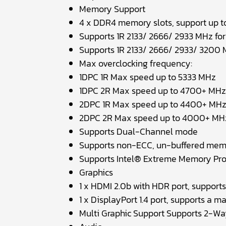
Memory Support
4 x DDR4 memory slots, support up t
Supports 1R 2133/ 2666/ 2933 MHz fo
Supports 1R 2133/ 2666/ 2933/ 3200 
Max overclocking frequency:
1DPC 1R Max speed up to 5333 MHz
1DPC 2R Max speed up to 4700+ MHz
2DPC 1R Max speed up to 4400+ MH
2DPC 2R Max speed up to 4000+ MH
Supports Dual-Channel mode
Supports non-ECC, un-buffered me
Supports Intel® Extreme Memory Pro
Graphics
1 x HDMI 2.0b with HDR port, suppor
1 x DisplayPort 1.4 port, supports a
Multi Graphic Support Supports 2-W