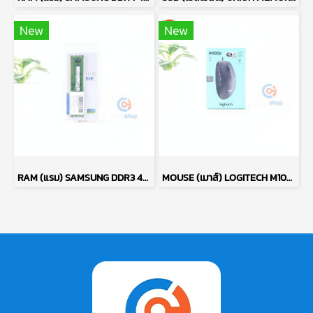
New
New
RAM (แรม) SAMSUNG DDR3 4GB (4GBX1) 1600MHz 8CHIP (ของใหม่) P17764
MOUSE (เมาส์) LOGITECH M100R (BLACK) P13638