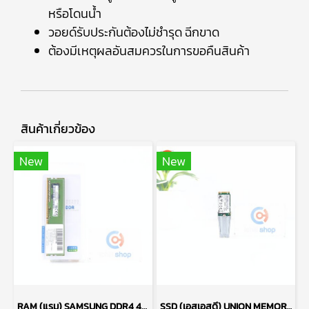
หรือโดนน้ำ
วอยด์รับประกันต้องไม่ชำรุด ฉีกขาด
ต้องมีเหตุผลอันสมควรในการขอคืนสินค้า
สินค้าเกี่ยวข้อง
New
New
RAM (แรม) SAMSUNG DDR4 4GB (4GBX1) 2666MHz 16CHIP (ของใหม่) P17763
SSD (เอสเอสดี) UNION MEMORY AM610 256GB PCIe NVMe M.2 2242 P17765