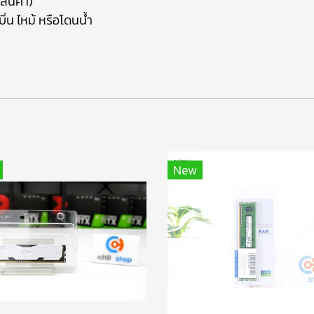
สินค้า)
ิ่น ไหม้ หรือโดนน้ำ
า
New