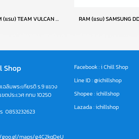
RAM (แรม) TEAM VULCAN DDR3 4GB 1600MHZ (ของใหม่) P11418
ll Shop
Facebook :
i Chill Shop
Line ID :
@ichillshop
เฉลิมพระเกียรติ ร.9 แขวง
Shopee :
ichillshop
 เขตประเวศ กทม 10250
Lazada :
ichillshop
ทร
0853232623
//goo.gl/maps/g4C2kqDeU