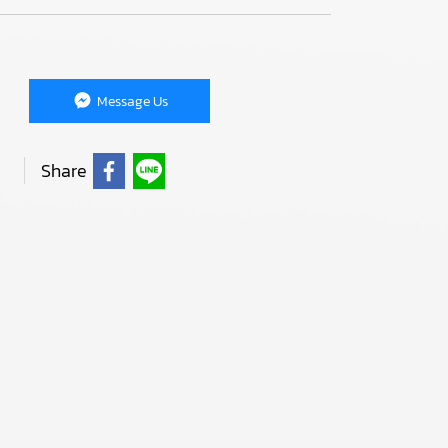
Message Us
Share