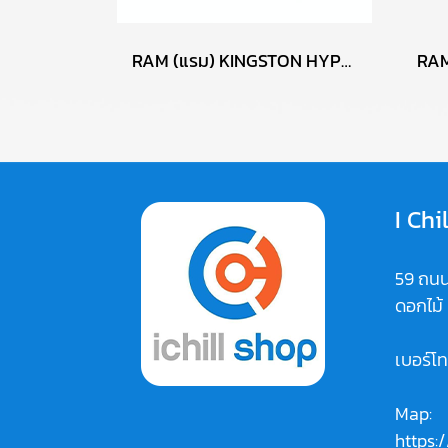
RAM (แรม) KINGSTON HYPER X FURY DDR3 4GB (4GBX1) 1600MHz P09973
I Chi
59 ถนน
ดอกไม้
เบอร์โ
Map:
https: