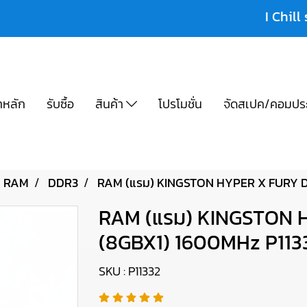
I Chill 
าหลัก
รับซื้อ
สินค้า
โปรโมชั่น
จัดสเปค/คอมปร
RAM
DDR3
RAM (แรม) KINGSTON HYPER X FURY D
RAM (แรม) KINGSTON 
(8GBX1) 1600MHz P113
SKU : P11332