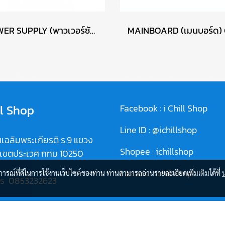
POWER SUPPLY (พาวเวอร์ซัพพลาย) ANTEC ATOM V550 550W P13722
ll Shop
Facebook :
i Chill Shop
Line ID :
@ichillshop
เฉลิมพระเกียรติ ร.9 แขวง
Shopee :
ichillshop
 เขตประเวศ กทม 10250
Lazada :
ichillshop
บการณ์ที่ดีในการใช้งานเว็บไซต์ของท่าน ท่านสามารถอ่านรายละเอียดเพิ่มเติมได้ที่
ทร
0853232623
//goo.gl/maps/g4C2kqDeU