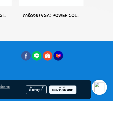
MAINBOARD (เมนบอร์ด) GIGABYTE B760M D3HP DDR4 P17722
การ์ดจอ (VGA) POWER COLOR RED DEVIL RX6700XT 12GB 3F P15085
นโยบาย
ตั้งค่าคุกกี้
ยอมรับทั้งหมด