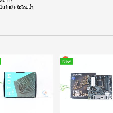
สินค้า)
ิ่น ไหม้ หรือโดนน้ำ
า
New