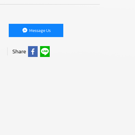
Message Us
Share