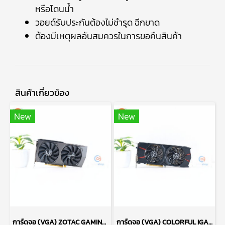
หรือโดนน้ำ
วอยด์รับประกันต้องไม่ชำรุด ฉีกขาด
ต้องมีเหตุผลอันสมควรในการขอคืนสินค้า
สินค้าเกี่ยวข้อง
New
New
การ์ดจอ (VGA) ZOTAC GAMING RTX3060 12GB TWIN EDGE OC P15589
การ์ดจอ (VGA) COLORFUL IGAME GTX1060 6GB 2F VULCAN U P17696