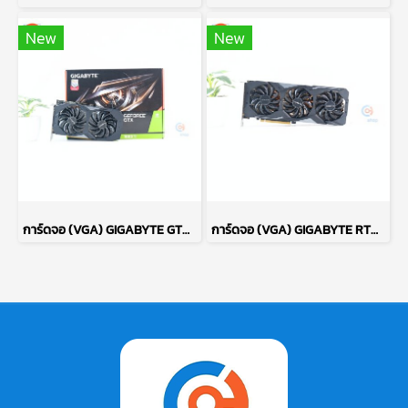
New
New
การ์ดจอ (VGA) GIGABYTE GTX1660TI 6GB 2F OC P15413
การ์ดจอ (VGA) GIGABYTE RTX2060SUPER 8GB GAMING 3X OC P15081