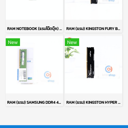
RAM NOTEBOOK (แรมโน๊ตบุ๊ค) SK HYNIX DDR4 16GB (16GBX1) 2666MHz 16CHIP P17754
RAM (แรม) KINGSTON FURY BEAST DDR4 8GB (8GBX1) 2666MHz (BLACK) P15610
New
New
RAM (แรม) SAMSUNG DDR4 4GB (4GBX1) 2666MHz 16CHIP (ของใหม่) P17763
RAM (แรม) KINGSTON HYPER X FURY DDR4 8GB (8GBX1) 2133MHz (BLACK) P10393