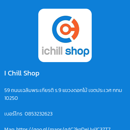
I Chill Shop
59 ถนนเฉลิมพระเกียรติ ร.9 แขวงดอกไม้ เขตประเวศ กทม
10250
เบอร์โทร
0853232623
Map:
https://goo.gl/maps/g4C2kqDeUvi1C37T7