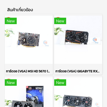
สินค้าเกี่ยวข้อง
New
New
การ์ดจอ (VGA) MSI HD 5670 1GB 1F GDDR5 P17666
การ์ดจอ (VGA) GIGABYTE RX460 2GB 2F WINDFORCE OC P16102
New
New