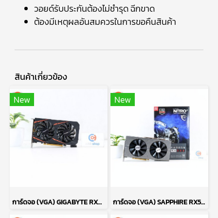
วอยด์รับประกันต้องไม่ชำรุด ฉีกขาด
ต้องมีเหตุผลอันสมควรในการขอคืนสินค้า
สินค้าเกี่ยวข้อง
New
New
การ์ดจอ (VGA) GIGABYTE RX460 2GB 2F WINDFORCE OC P16102
การ์ดจอ (VGA) SAPPHIRE RX580 8GB 2F NITRO+ P12194