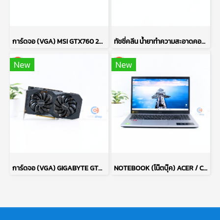
การ์ดจอ (VGA) MSI GTX760 2GB 2F GAMING OC P17695
ทัชชี่คลีน น้ำยาทำความสะอาดคอมพิวเตอร์ COMPUTER CLEANER TOUCHE KLEAN ปริมาณ 200 มล. (ของใหม่) P16531
New
New
การ์ดจอ (VGA) GIGABYTE GTX1660 SUPER 6GB 2F OC P13505
NOTEBOOK (โน๊ตบุ๊ค) ACER / CPU RYZEN 7 5700U / จอ 15.6 FHD / RAM DDR4 16GB / SSD 512GB M.2 P14839