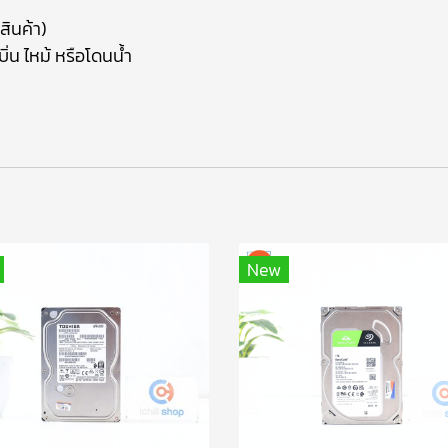
สินค้า)
ิ่น ไหม้ หรือโดนน้ำ
า
New