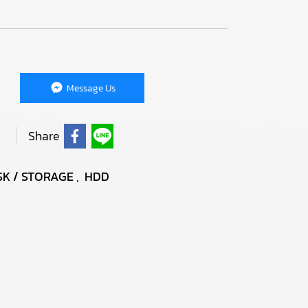
Message Us
Share
SK / STORAGE
,
HDD