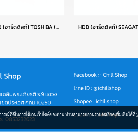
HDD (ฮาร์ดดิสก์) TOSHIBA (DT01ACA100) 1 TB SATA 3.5 (ติดฟ้า C7) P17558
ll Shop
Facebook :
i Chill Shop
Line ID :
@ichillshop
เฉลิมพระเกียรติ ร.9 แขวง
Shopee :
ichillshop
 เขตประเวศ กทม 10250
Lazada :
ichillshop
บการณ์ที่ดีในการใช้งานเว็บไซต์ของท่าน ท่านสามารถอ่านรายละเอียดเพิ่มเติมได้ที่
ทร
0853232623