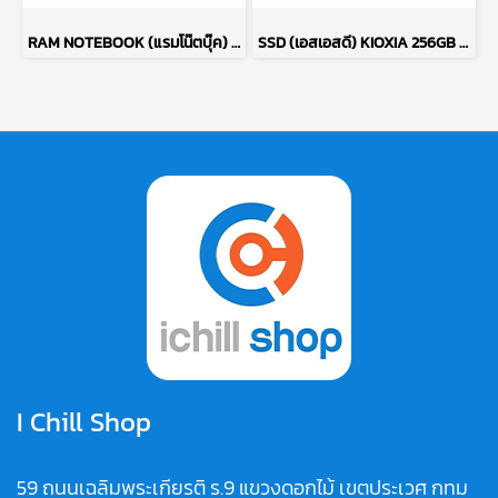
RAM NOTEBOOK (แรมโน๊ตบุ๊ค) KINGSTON DDR3 4GB (4GBX1) 1333MHz 16CHIP P17753
SSD (เอสเอสดี) KIOXIA 256GB PCIe NVMe M.2 2230 P17755
I Chill Shop
59 ถนนเฉลิมพระเกียรติ ร.9 แขวงดอกไม้ เขตประเวศ กทม