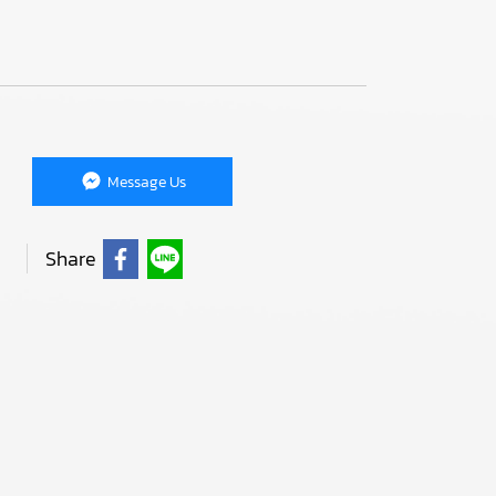
Message Us
Share