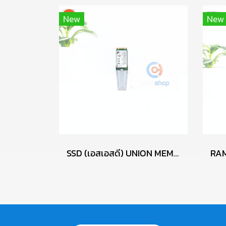
New
New
SSD (เอสเอสดี) UNION MEMORY AM610 256GB PCIe NVMe M.2 2242 P17765