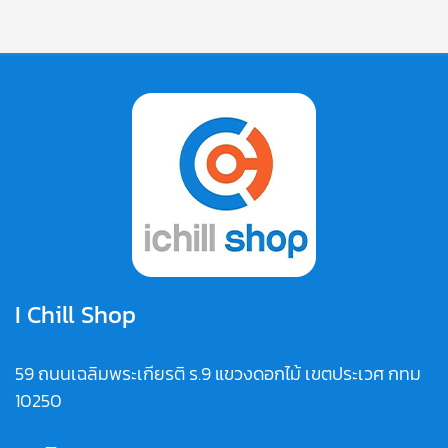
I Chill Shop
59 ถนนเฉลิมพระเกียรติ ร.9 แขวงดอกไม้ เขตประเวศ กทม
10250