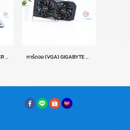
NOTEBOOK (โน๊ตบุ๊ค) ACER / CPU RYZEN 7 5700U / จอ 15.6 FHD / RAM DDR4 16GB / SSD 512GB M.2 P14839
การ์ดจอ (VGA) GIGABYTE GTX1660 SUPER 6GB 2F OC P13505