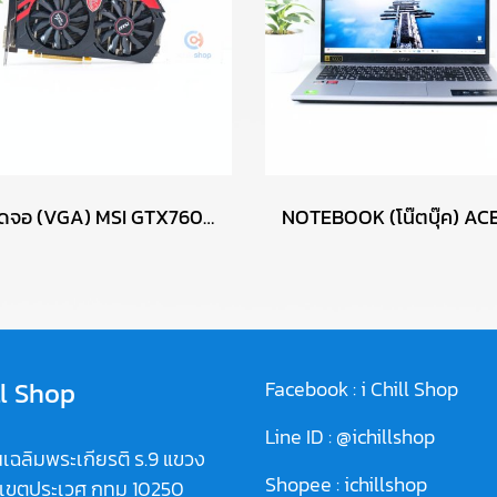
การ์ดจอ (VGA) MSI GTX760 2GB 2F GAMING OC P17695
ll Shop
Facebook :
i Chill Shop
Line ID :
@ichillshop
เฉลิมพระเกียรติ ร.9 แขวง
Shopee :
ichillshop
 เขตประเวศ กทม 10250