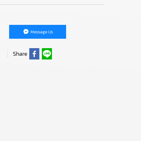
Message Us
Share