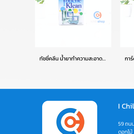
ทัชชี่คลีน น้ำยาทำความสะอาดคอมพิวเตอร์ COMPUTER CLEANER TOUCHE KLEAN ปริมาณ 200 มล. (ของใหม่) P16531
I Chi
59 ถนน
ดอกไม้