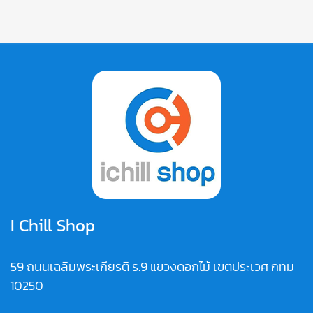
I Chill Shop
59 ถนนเฉลิมพระเกียรติ ร.9 แขวงดอกไม้ เขตประเวศ กทม
10250