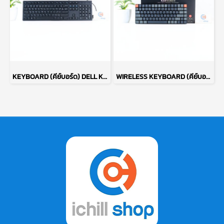
KEYBOARD (คีย์บอร์ด) DELL KB216T1 (BLACK) P17651
WIRELESS KEYBOARD (คีย์บอร์ดไร้สาย) KEYCHRON K3 VERSION 2 (DARK GREY) P17288