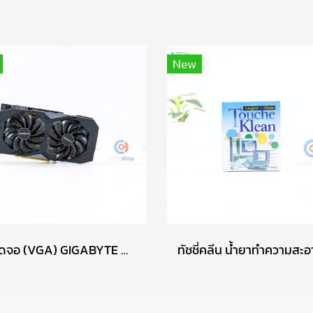
New
การ์ดจอ (VGA) GIGABYTE GTX1660 SUPER 6GB 2F OC P13505