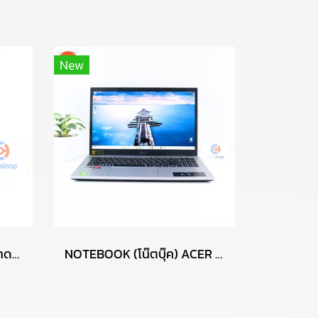
New
ทัชชี่คลีน น้ำยาทำความสะอาดคอมพิวเตอร์ COMPUTER CLEANER TOUCHE KLEAN ปริมาณ 200 มล. (ของใหม่) P16531
NOTEBOOK (โน๊ตบุ๊ค) ACER / CPU RYZEN 7 5700U / จอ 15.6 FHD / RAM DDR4 16GB / SSD 512GB M.2 P14839