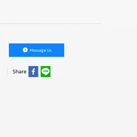
Message Us
Share