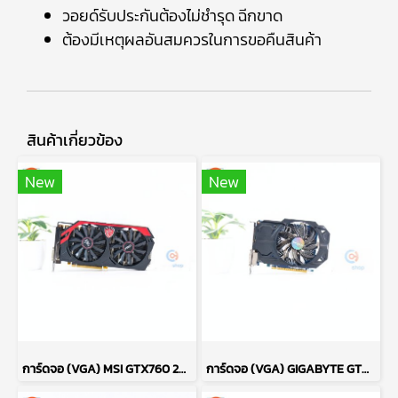
วอยด์รับประกันต้องไม่ชำรุด ฉีกขาด
ต้องมีเหตุผลอันสมควรในการขอคืนสินค้า
สินค้าเกี่ยวข้อง
New
New
การ์ดจอ (VGA) MSI GTX760 2GB 2F GAMING OC P17695
การ์ดจอ (VGA) GIGABYTE GTX750 2GB 1F GDDR5 P13706