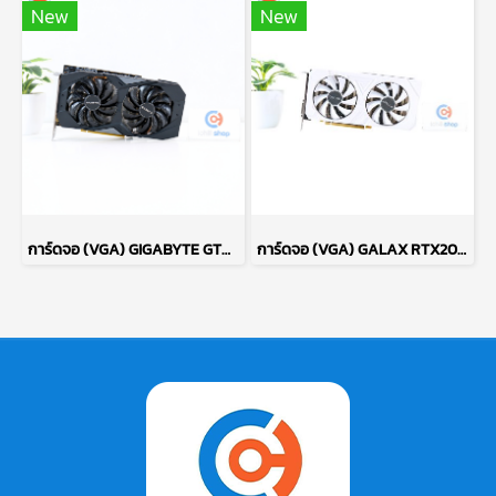
New
New
การ์ดจอ (VGA) GIGABYTE GTX1660 SUPER 6GB 2F OC P13505
การ์ดจอ (VGA) GALAX RTX2060 6GB 2F EX WHITE 1-CLICK OC P17472