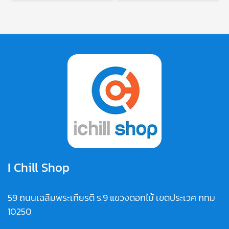
I Chill Shop
59 ถนนเฉลิมพระเกียรติ ร.9 แขวงดอกไม้ เขตประเวศ กทม
10250