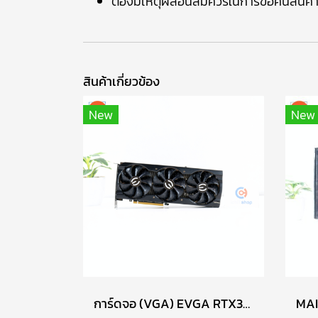
ต้องมีเหตุผลอันสมควรในการขอคืนสินค้
สินค้าเกี่ยวข้อง
New
New
การ์ดจอ (VGA) EVGA RTX3060TI 8GB 3F FTW3 ULTRA P16563