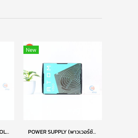
New
การ์ดจอ (VGA) POWER COLOR RED DEVIL RX6700XT 12GB 3F P15085
POWER SUPPLY (พาวเวอร์ซัพพลาย) ANTEC ATOM V550 550W P13722