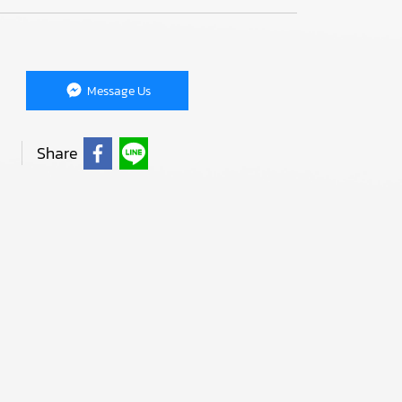
Message Us
Share