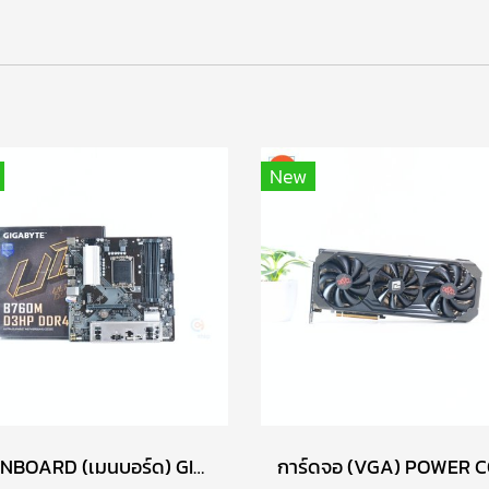
า
New
MAINBOARD (เมนบอร์ด) GIGABYTE B760M D3HP DDR4 P17722