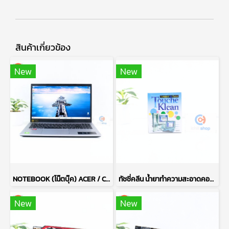
สินค้าเกี่ยวข้อง
New
New
NOTEBOOK (โน๊ตบุ๊ค) ACER / CPU RYZEN 7 5700U / จอ 15.6 FHD / RAM DDR4 16GB / SSD 512GB M.2 P14839
ทัชชี่คลีน น้ำยาทำความสะอาดคอมพิวเตอร์ COMPUTER CLEANER TOUCHE KLEAN ปริมาณ 200 มล. (ของใหม่) P16531
New
New