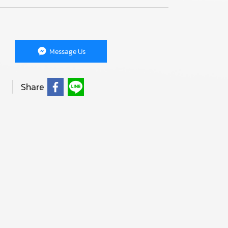
Message Us
Share