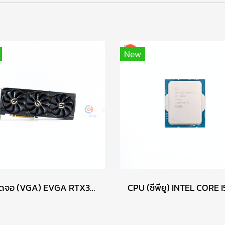
New
การ์ดจอ (VGA) EVGA RTX3060TI 8GB 3F FTW3 ULTRA P16563