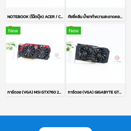
NOTEBOOK (โน๊ตบุ๊ค) ACER / CPU RYZEN 7 5700U / จอ 15.6 FHD / RAM DDR4 16GB / SSD 512GB M.2 P14839
ทัชชี่คลีน น้ำยาทำความสะอาดคอมพิวเตอร์ COMPUTER CLEANER TOUCHE KLEAN ปริมาณ 200 มล. (ของใหม่) P16531
New
New
การ์ดจอ (VGA) MSI GTX760 2GB 2F GAMING OC P17695
การ์ดจอ (VGA) GIGABYTE GTX1660 SUPER 6GB 2F OC P13505