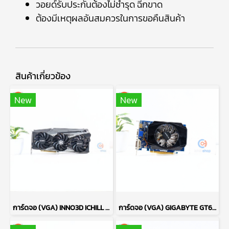
วอยด์รับประกันต้องไม่ชำรุด ฉีกขาด
ต้องมีเหตุผลอันสมควรในการขอคืนสินค้า
สินค้าเกี่ยวข้อง
New
New
การ์ดจอ (VGA) INNO3D ICHILL RTX3070TI 8GB X4 P17714
การ์ดจอ (VGA) GIGABYTE GT630 2GB 1F DDR3 P13704