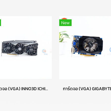
New
การ์ดจอ (VGA) INNO3D ICHILL RTX3070TI 8GB X4 P17714