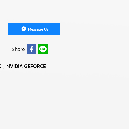
Message Us
Share
D
,
NVIDIA GEFORCE