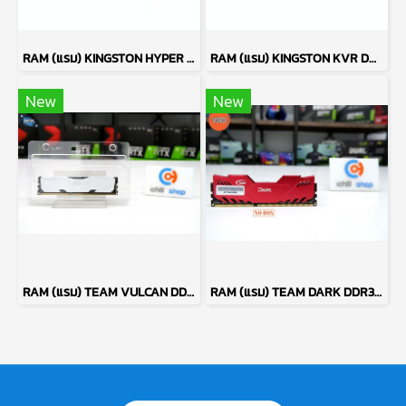
RAM (แรม) KINGSTON HYPER X FURY DDR3 4GB (4GBX1) 1600MHz P09973
RAM (แรม) KINGSTON KVR DDR3 2GB (2GBX1) 1333MHz P17382
New
New
RAM (แรม) TEAM VULCAN DDR3 4GB 1600MHZ (ของใหม่) P11418
RAM (แรม) TEAM DARK DDR3 4GB 1600MHZ P12022