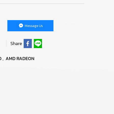
Message Us
Share
D
,
AMD RADEON