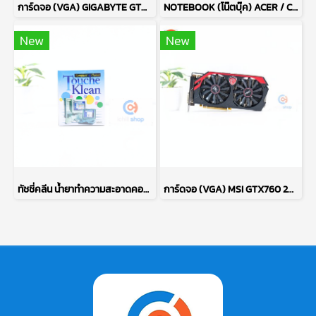
การ์ดจอ (VGA) GIGABYTE GTX1660 SUPER 6GB 2F OC P13505
NOTEBOOK (โน๊ตบุ๊ค) ACER / CPU RYZEN 7 5700U / จอ 15.6 FHD / RAM DDR4 16GB / SSD 512GB M.2 P14839
New
New
ทัชชี่คลีน น้ำยาทำความสะอาดคอมพิวเตอร์ COMPUTER CLEANER TOUCHE KLEAN ปริมาณ 200 มล. (ของใหม่) P16531
การ์ดจอ (VGA) MSI GTX760 2GB 2F GAMING OC P17695