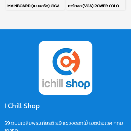
MAINBOARD (เมนบอร์ด) GIGABYTE B760M D3HP DDR4 P17722
การ์ดจอ (VGA) POWER COLOR RED DEVIL RX6700XT 12GB 3F P15085
I Chill Shop
59 ถนนเฉลิมพระเกียรติ ร.9 แขวงดอกไม้ เขตประเวศ กทม
10250