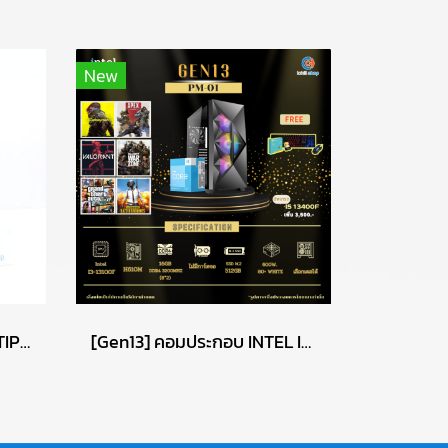
New
คอมพิวเตอร์ PC DELL OPTIPLEX 3080 / CPU : INTEL CORE I5-10500 / RAM : DDR4 8GB 2666MHz / HDD 1TB + SSD 256GB P15541
[Gen13] คอมประกอบ INTEL I3-13100F 3.4GHz 4C/8T / H610M / ไม่มีการ์ดจอ / 16GB DDR4 3200MHz / M.2 512GB / 600W 80+ White / เลือกเคสได้