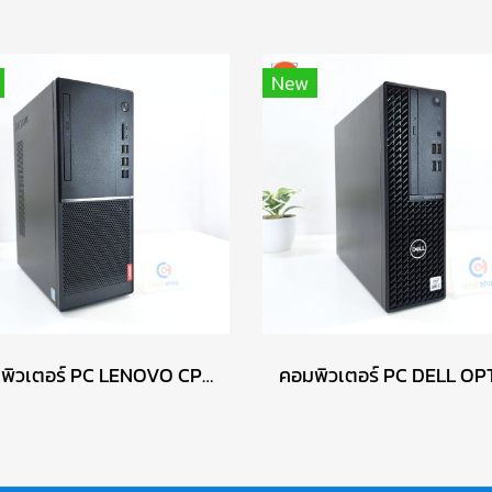
New
คอมพิวเตอร์ PC LENOVO CPU : PENTIUM GOLD G5400/ RAM : DDR4 8GB 2400MHz / GPU : INTEL UHD GRAPHICS 610 / HDD : 1TB P15540