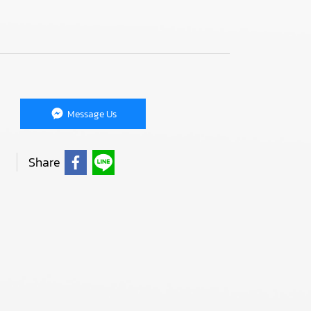
Message Us
Share