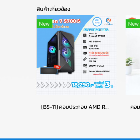
สินค้าเกี่ยวข้อง
New
New
[BS-11] คอมประกอบ AMD Ryzen 7 5700G / ไม่มีการ์ดจอ / DDR4 16GB 3200MHz / M.2 NVMe 512GB / PSU 600W. / CASE GALAX