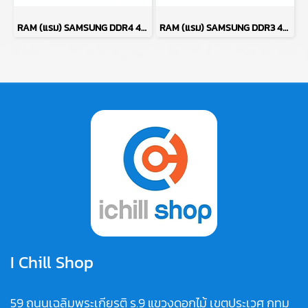
RAM (แรม) SAMSUNG DDR4 4GB (4GBX1) 2666MHz 16CHIP (ของใหม่) P17763
RAM (แรม) SAMSUNG DDR3 4GB (4GBX1) 1600MHz 8CHIP (ของใหม่) P17764
I Chill Shop
59 ถนนเฉลิมพระเกียรติ ร.9 แขวงดอกไม้ เขตประเวศ กทม