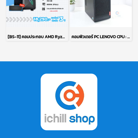
[BS-11] คอมประกอบ AMD Ryzen 7 5700G / ไม่มีการ์ดจอ / DDR4 16GB 3200MHz / M.2 NVMe 512GB / PSU 600W. / CASE GALAX
คอมพิวเตอร์ PC LENOVO CPU : PENTIUM GOLD G5400/ RAM : DDR4 8GB 2400MHz / GPU : INTEL UHD GRAPHICS 610 / HDD : 1TB P15540