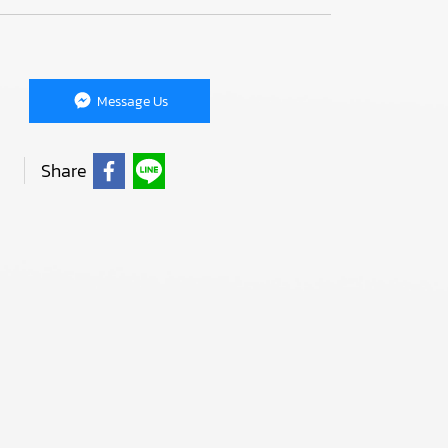
Message Us
Share