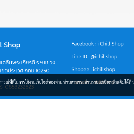
ll Shop
Facebook :
i Chill Shop
Line ID :
@ichillshop
เฉลิมพระเกียรติ ร.9 แขวง
Shopee :
ichillshop
 เขตประเวศ กทม 10250
Lazada :
ichillshop
บการณ์ที่ดีในการใช้งานเว็บไซต์ของท่าน ท่านสามารถอ่านรายละเอียดเพิ่มเติมได้ที่
ทร
0853232623
//goo.gl/maps/g4C2kqDeU
T7
© Copyright 2021 All Rights Reserved.