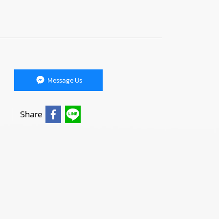
Message Us
Share