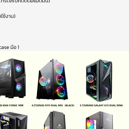
พเกรดสเปคติดต่อแอดมิน)
มใช้งาน)
ase มือ 1