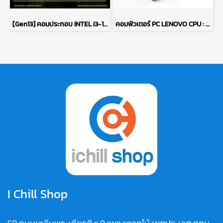
[Gen13] คอมประกอบ INTEL I3-13100F 3.4GHz 4C/8T / H610M / ไม่มีการ์ดจอ / 16GB DDR4 3200MHz / M.2 512GB / 600W 80+ White / เลือกเคสได้
คอมพิวเตอร์ PC LENOVO CPU : PENTIUM GOLD G5400/ RAM : DDR4 8GB 2400MHz / GPU : INTEL UHD GRAPHICS 610 / HDD : 1TB P15540
I Chill Shop