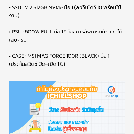
• SSD : M.2 512GB NVMe มือ 1 (ลงวินโดว์ 10 พร้อมใช้
งาน)
• PSU : 600W FULL มือ 1 *ต้องการอัพเกรดทักแชทได้
เลยครับ
• CASE : MSI MAG FORCE 100R (BLACK) มือ 1
(ประกันสวิตช์ ปิด-เปิด 1 ปี)