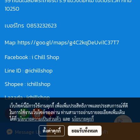
59 ถนนเฉลิมพระเกียรติ ร.9 แขวงดอกไม้ เขตประเวศ กทม
10250
เบอร์โทร
0853232623
Map:
https://goo.gl/maps/g4C2kqDeUvi1C37T7
Facebook :
i Chill Shop
Line ID :
@ichillshop
Shopee :
ichillshop
Lazada :
ichillshop
เว็บไซต์นี้มีการใช้งานคุกกี้ เพื่อเพิ่มประสิทธิภาพและประสบการณ์ที่ดี
ในการใช้งานเว็บไซต์ของท่าน ท่านสามารถอ่านรายละเอียดเพิ่มเติม
ได้ที่
นโยบายความเป็นส่วนตัว
และ
นโยบายคุกกี้
ตั้งค่าคุกกี้
ยอมรับทั้งหมด
Message Us
สั่งซื้อสินค้า
© Copyright 2021 All Rights Reserved.