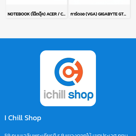
NOTEBOOK (โน๊ตบุ๊ค) ACER / CPU RYZEN 7 5700U / จอ 15.6 FHD / RAM DDR4 16GB / SSD 512GB M.2 P14839
การ์ดจอ (VGA) GIGABYTE GTX1660 SUPER 6GB 2F OC P13505
I Chill Shop
59 ถนนเฉลิมพระเกียรติ ร.9 แขวงดอกไม้ เขตประเวศ กทม