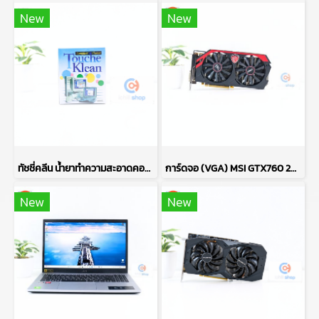
New
New
ทัชชี่คลีน น้ำยาทำความสะอาดคอมพิวเตอร์ COMPUTER CLEANER TOUCHE KLEAN ปริมาณ 200 มล. (ของใหม่) P16531
การ์ดจอ (VGA) MSI GTX760 2GB 2F GAMING OC P17695
New
New