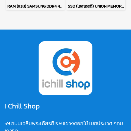
RAM (แรม) SAMSUNG DDR4 4GB (4GBX1) 2666MHz 16CHIP (ของใหม่) P17763
SSD (เอสเอสดี) UNION MEMORY AM610 256GB PCIe NVMe M.2 2242 P17765
I Chill Shop
59 ถนนเฉลิมพระเกียรติ ร.9 แขวงดอกไม้ เขตประเวศ กทม