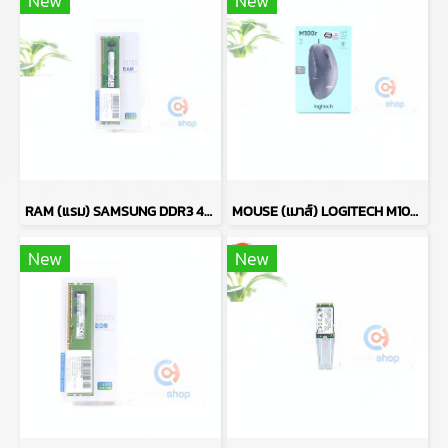
New
New
RAM (แรม) SAMSUNG DDR3 4GB (4GBX1) 1600MHz 8CHIP (ของใหม่) P17764
MOUSE (เมาส์) LOGITECH M100R (BLACK) P13638
New
New