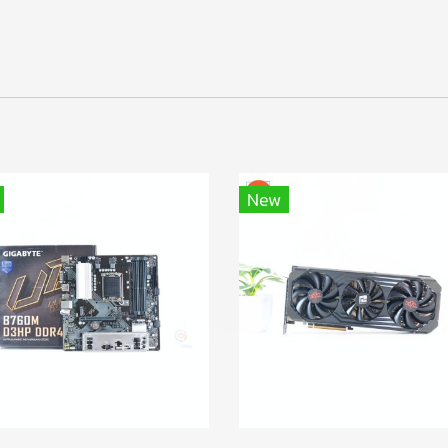
า
New