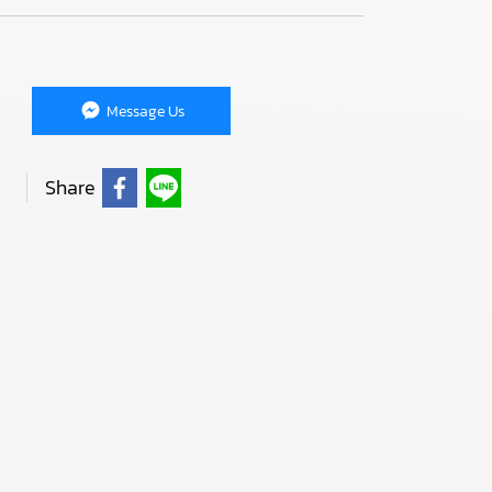
Message Us
Share