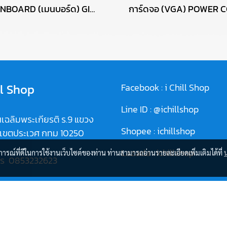
MAINBOARD (เมนบอร์ด) GIGABYTE B760M D3HP DDR4 P17722
ll Shop
Facebook :
i Chill Shop
Line ID :
@ichillshop
เฉลิมพระเกียรติ ร.9 แขวง
Shopee :
ichillshop
 เขตประเวศ กทม 10250
Lazada :
ichillshop
บการณ์ที่ดีในการใช้งานเว็บไซต์ของท่าน ท่านสามารถอ่านรายละเอียดเพิ่มเติมได้ที่
ทร
0853232623
//goo.gl/maps/g4C2kqDeU
T7