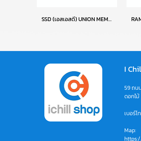
SSD (เอสเอสดี) UNION MEMORY AM610 256GB PCIe NVMe M.2 2242 P17765
I Chi
59 ถนน
ดอกไม้
เบอร์โ
Map:
https: