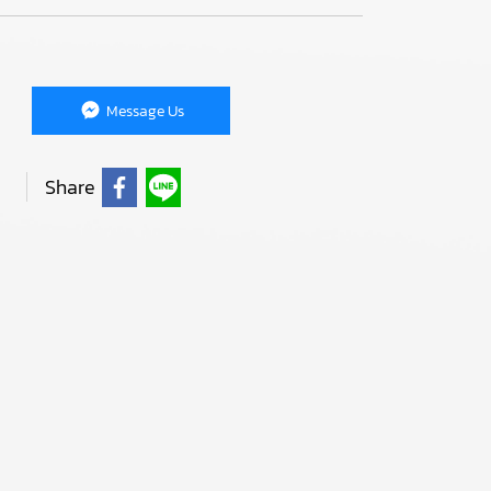
Message Us
Share