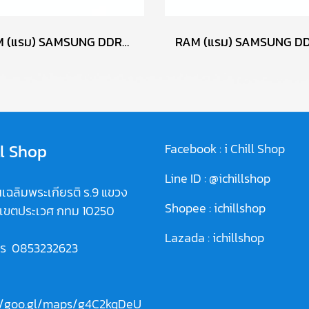
RAM (แรม) SAMSUNG DDR4 4GB (4GBX1) 2666MHz 16CHIP (ของใหม่) P17763
ll Shop
Facebook :
i Chill Shop
Line ID :
@ichillshop
เฉลิมพระเกียรติ ร.9 แขวง
Shopee :
ichillshop
 เขตประเวศ กทม 10250
Lazada :
ichillshop
ทร
0853232623
//goo.gl/maps/g4C2kqDeU