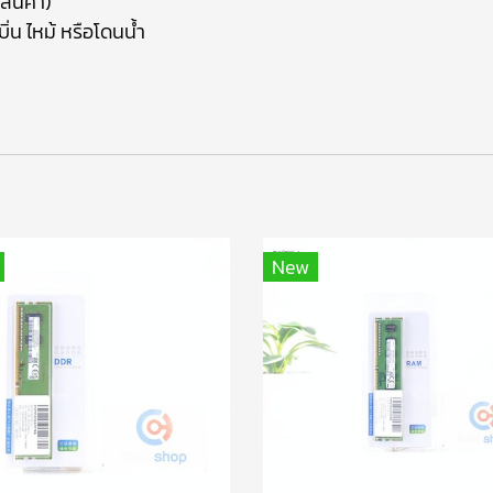
สินค้า)
ิ่น ไหม้ หรือโดนน้ำ
า
New