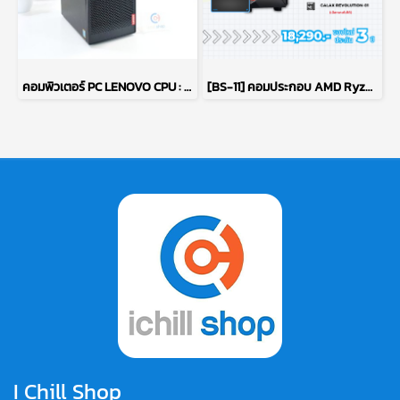
คอมพิวเตอร์ PC LENOVO CPU : PENTIUM GOLD G5400/ RAM : DDR4 8GB 2400MHz / GPU : INTEL UHD GRAPHICS 610 / HDD : 1TB P15540
[BS-11] คอมประกอบ AMD Ryzen 7 5700G / ไม่มีการ์ดจอ / DDR4 16GB 3200MHz / M.2 NVMe 512GB / PSU 600W. / CASE GALAX
I Chill Shop