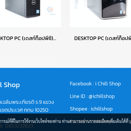
DESKTOP PC (เดสก์ท็อปพีซี) DELL/CPU I5-12500/RAM DDR4 8GB/SSD 256GB M.2/PSU 180W P17615
ll Shop
Facebook :
i Chill Shop
Line ID :
@ichillshop
เฉลิมพระเกียรติ ร.9 แขวง
Shopee :
ichillshop
 เขตประเวศ กทม 10250
Lazada :
ichillshop
บการณ์ที่ดีในการใช้งานเว็บไซต์ของท่าน ท่านสามารถอ่านรายละเอียดเพิ่มเติมได้ที่
ทร
0853232623