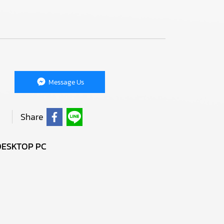
Message Us
Share
DESKTOP PC