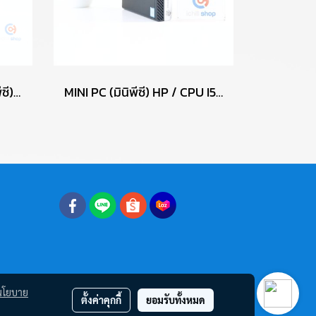
DESKTOP PC (เดสก์ท็อปพีซี) DELL/CPU I5-4460/RAM DDR3 8GB/HDD 500GB/PSU 300W P16833
MINI PC (มินิพีซี) HP / CPU I5-8500T / RAM DDR4 16GB 2666MHz / HDD 500GB P17469
นโยบาย
ตั้งค่าคุกกี้
ยอมรับทั้งหมด