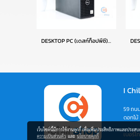
DESKTOP PC (เดสก์ท็อปพีซี) DELL/CPU I5-10505/RAM DDR4 8GB/SSD 256GB M.2/PSU 200W P17616
I Chi
59 ถนน
ดอกไม้
เว็บไซต์นี้มีการใช้งานคุกกี้ เพื่อเพิ่มประสิทธิภาพและประส
เบอร์โ
ความเป็นส่วนตัว
และ
นโยบายคุกกี้