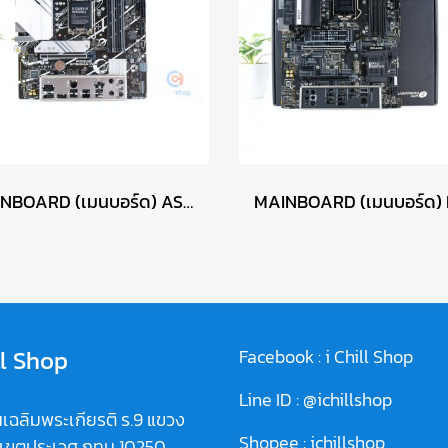
MAINBOARD (เมนบอร์ด) ASUS PRIME B760M-A WIFI-CSM P17273
ll Shop
Facebook :
i Chill Shop
Line ID :
@ichillshop
เฉลิมพระเกียรติ ร.9 แขวง
Shopee :
ichillshop
 เขตประเวศ กทม 10250