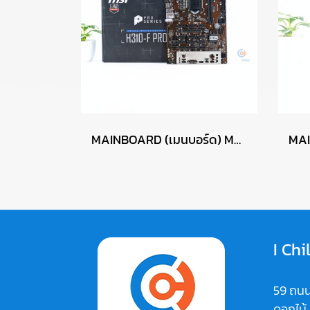
MAINBOARD (เมนบอร์ด) MSI H310-F PRO P17645
I Chi
59 ถนน
ดอกไม้