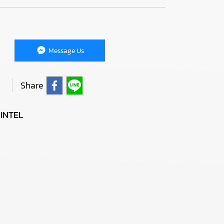
Message Us
Share
INTEL