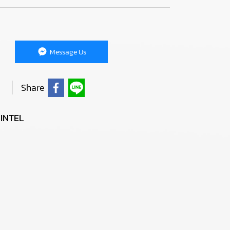
Message Us
Share
INTEL