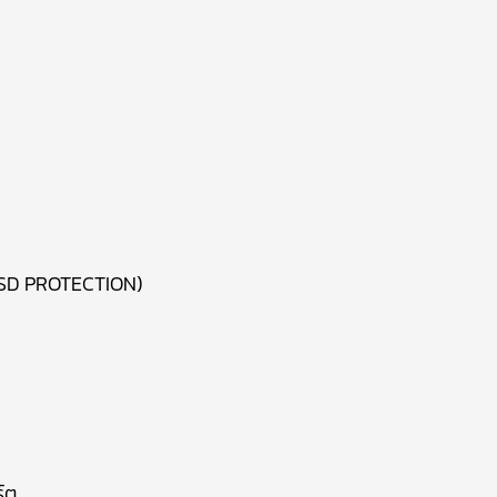
 ESD PROTECTION)
์ต