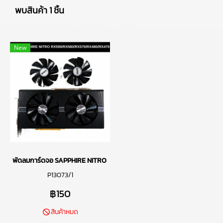
พบสินค้า 1 ชิ้น
New
พัดลมการ์ดจอ SAPPHIRE NITRO RX590/RX580/RX570/RX480/RX470
P13073/1
฿150
สินค้าหมด