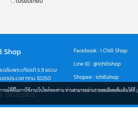
เปรียบเทียบ
ll Shop
Facebook :
i Chill Shop
Line ID :
@ichillshop
เฉลิมพระเกียรติ ร.9 แขวง
Shopee :
ichillshop
 เขตประเวศ กทม 10250
Lazada :
ichillshop
บการณ์ที่ดีในการใช้งานเว็บไซต์ของท่าน ท่านสามารถอ่านรายละเอียดเพิ่มเติมได้ที่
ทร
0853232623
//goo.gl/maps/g4C2kqDeU
T7