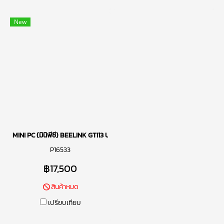
New
MINI PC (มินิพีซี) BEELINK GTI13 ULTRA / CPU I9-13900HK / กราฟิกก
P16533
฿17,500
สินค้าหมด
เปรียบเทียบ