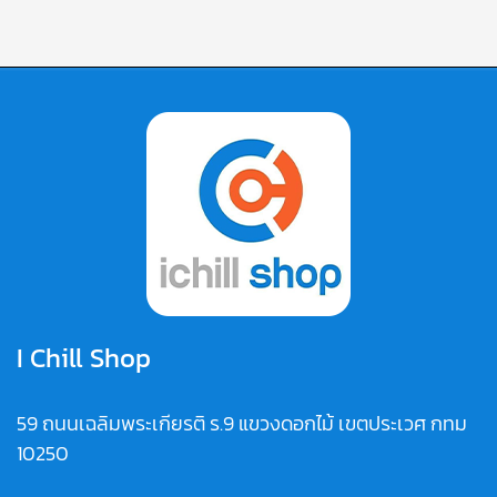
I Chill Shop
59 ถนนเฉลิมพระเกียรติ ร.9 แขวงดอกไม้ เขตประเวศ กทม
10250